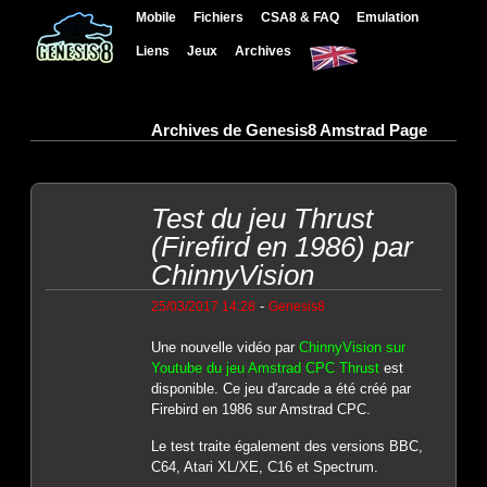
Mobile
Fichiers
CSA8 & FAQ
Emulation
Liens
Jeux
Archives
Archives de Genesis8 Amstrad Page
Test du jeu Thrust
(Firefird en 1986) par
ChinnyVision
-
25/03/2017 14:28
Genesis8
Une nouvelle vidéo par
ChinnyVision sur
Youtube du jeu Amstrad CPC Thrust
est
disponible. Ce jeu d'arcade a été créé par
Firebird en 1986 sur Amstrad CPC.
Le test traite également des versions BBC,
C64, Atari XL/XE, C16 et Spectrum.