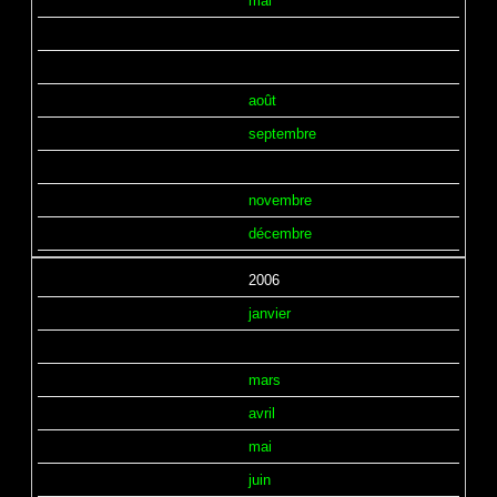
mai
août
septembre
novembre
décembre
2006
janvier
mars
avril
mai
juin