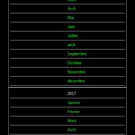
Avril
Mai
Juin
Juillet
août
Septembre
Octobre
Novembre
décembre
2017
Janvier
Février
Mars
Avril