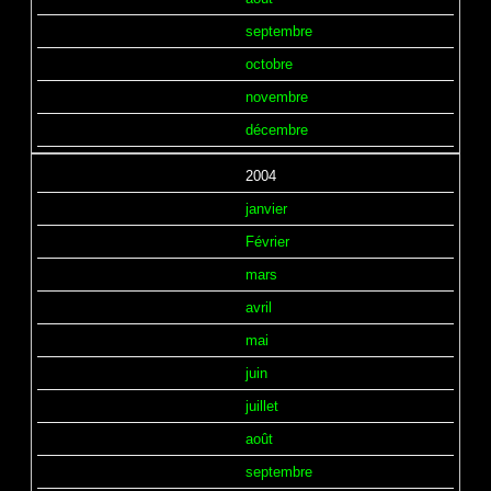
septembre
octobre
novembre
décembre
2004
janvier
Février
mars
avril
mai
juin
juillet
août
septembre