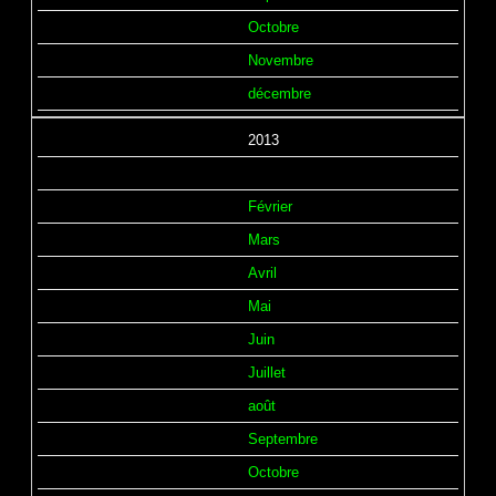
Octobre
Novembre
décembre
2013
Février
Mars
Avril
Mai
Juin
Juillet
août
Septembre
Octobre