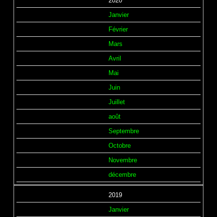
2020
Janvier
Février
Mars
Avril
Mai
Juin
Juillet
août
Septembre
Octobre
Novembre
décembre
2019
Janvier