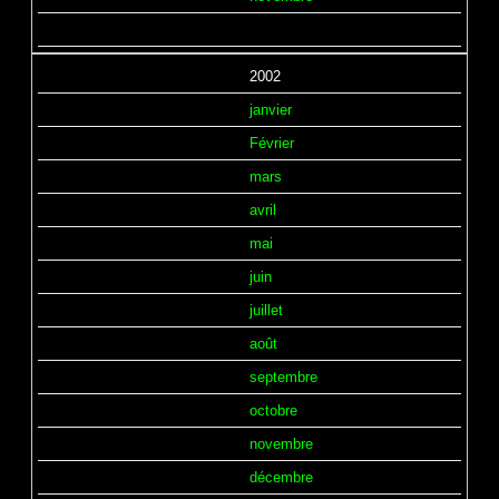
2002
janvier
Février
mars
avril
mai
juin
juillet
août
septembre
octobre
novembre
décembre