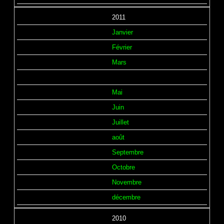
2011
Janvier
Février
Mars
Mai
Juin
Juillet
août
Septembre
Octobre
Novembre
décembre
2010