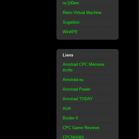
nc100em
Retro Virtual Machine
Sugarbox
WinAPE
Liens
Amstrad CPC Mémoire
écrite
Amstrad.eu
Amstrad Power
Amstrad TODAY
AUA
Border 0
CPC Game Reviews
CPCMANIA