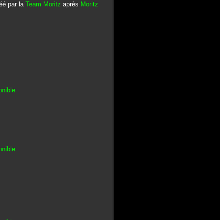
éé par la
Team Moritz
après
Moritz
onible
onible