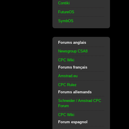
Contiki
FutureOS
SymbOS
Forums anglais
Newsgroup CSA8
CPC Wiki
Forums français
Amstrad.eu
CPC Rulez
Forums allemands
Schneider / Amstrad CPC
Forum
CPC Wiki
Forum espagnol