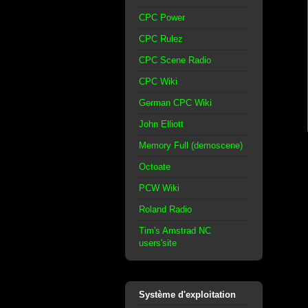
CPC Power
CPC Rulez
CPC Scene Radio
CPC Wiki
German CPC Wiki
John Elliott
Memory Full (demoscene)
Octoate
PCW Wiki
Roland Radio
Tim's Amstrad NC
users'site
Système d'exploitation