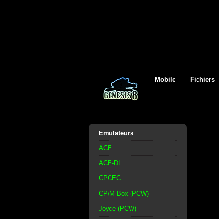
Mobile
Fichiers
Emulateurs
ACE
ACE-DL
CPCEC
CP/M Box (PCW)
Joyce (PCW)