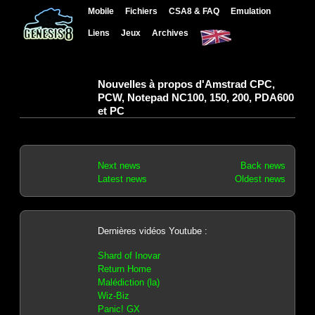
Mobile
Fichiers
CSA8 & FAQ
Emulation
Liens
Jeux
Archives
Nouvelles à propos d'Amstrad CPC,
PCW, Notepad NC100, 150, 200, PDA600
et PC
Next news
Back news
Latest news
Oldest news
Dernières vidéos Youtube :
Shard of Inovar
Return Home
Malédiction (la)
Wiz-Biz
Panic! GX