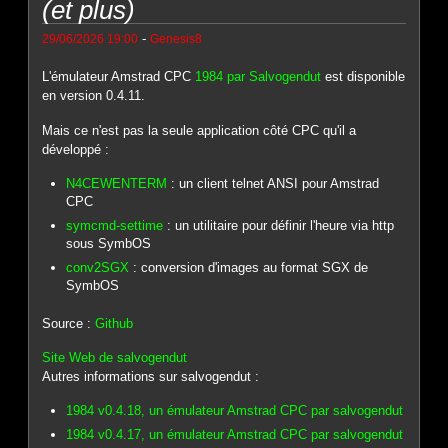
(et plus)
-
29/06/2026 19:00
Genesis8
L'émulateur Amstrad CPC
1984 par Salvogendut
est disponible
en version 0.4.11.
Mais ce n'est pas la seule application côté CPC qu'il a
développé :
N4CEWENTERM
: un client telnet ANSI pour Amstrad
CPC
symcmd-settime
: un utilitaire pour définir l'heure via http
sous SymbOS
conv2SGX
: conversion d'images au format SGX de
SymbOS
Source :
Github
Site Web de salvogendut
Autres informations sur salvogendut :
1984 v0.4.18, un émulateur Amstrad CPC par salvogendut
1984 v0.4.17, un émulateur Amstrad CPC par salvogendut