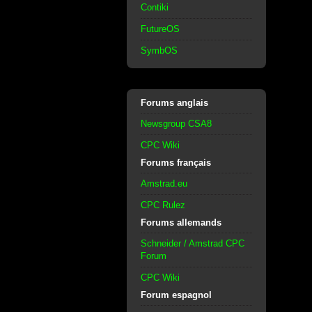
Contiki
FutureOS
SymbOS
Forums anglais
Newsgroup CSA8
CPC Wiki
Forums français
Amstrad.eu
CPC Rulez
Forums allemands
Schneider / Amstrad CPC
Forum
CPC Wiki
Forum espagnol