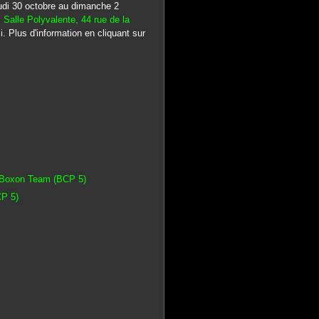
eudi 30 octobre au dimanche 2
:
Salle Polyvalente, 44 rue de la
. Plus d'information en cliquant sur
a Boxon Team (BCP 5)
CP 5)