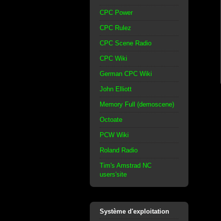
CPC Power
CPC Rulez
CPC Scene Radio
CPC Wiki
German CPC Wiki
John Elliott
Memory Full (demoscene)
Octoate
PCW Wiki
Roland Radio
Tim's Amstrad NC
users'site
Système d'exploitation