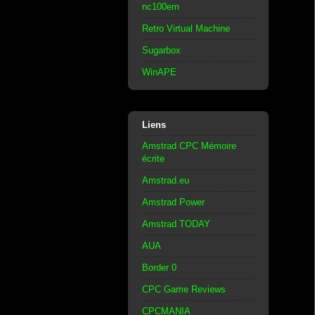
nc100em
Retro Virtual Machine
Sugarbox
WinAPE
Liens
Amstrad CPC Mémoire
écrite
Amstrad.eu
Amstrad Power
Amstrad TODAY
AUA
Border 0
CPC Game Reviews
CPCMANIA