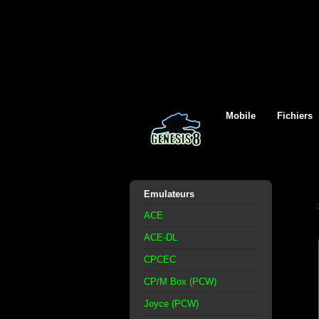
Mobile
Fichiers
Emulateurs
ACE
ACE-DL
CPCEC
CP/M Box (PCW)
Joyce (PCW)