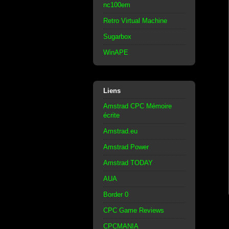
nc100em
Retro Virtual Machine
Sugarbox
WinAPE
Liens
Amstrad CPC Mémoire
écrite
Amstrad.eu
Amstrad Power
Amstrad TODAY
AUA
Border 0
CPC Game Reviews
CPCMANIA