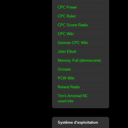
CPC Power
CPC Rulez
CPC Scene Radio
CPC Wiki
German CPC Wiki
John Elliott
Memory Full (demoscene)
Octoate
PCW Wiki
Roland Radio
Tim's Amstrad NC
users'site
Système d'exploitation