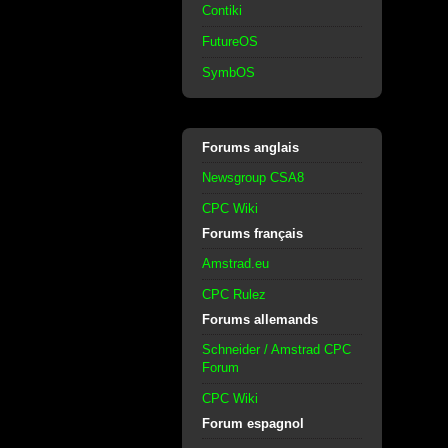
Contiki
FutureOS
SymbOS
Forums anglais
Newsgroup CSA8
CPC Wiki
Forums français
Amstrad.eu
CPC Rulez
Forums allemands
Schneider / Amstrad CPC
Forum
CPC Wiki
Forum espagnol