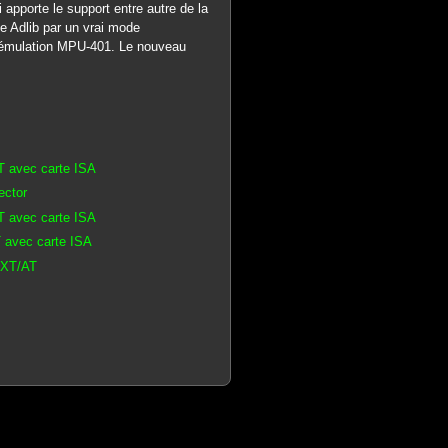
apporte le support entre autre de la
e Adlib par un vrai mode
de émulation MPU-401. Le nouveau
T avec carte ISA
ector
T avec carte ISA
 avec carte ISA
C XT/AT