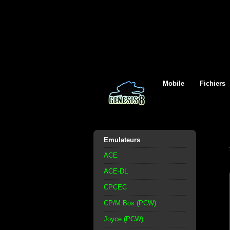
Mobile
Fichiers
Emulateurs
ACE
ACE-DL
CPCEC
CP/M Box (PCW)
Joyce (PCW)