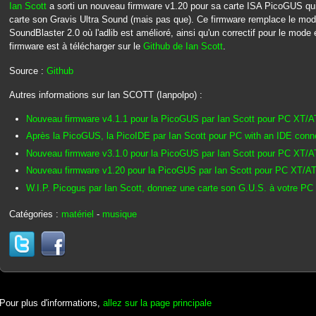
Ian Scott
a sorti un nouveau firmware v1.20 pour sa carte ISA PicoGUS qui 
carte son Gravis Ultra Sound (mais pas que). Ce firmware remplace le mod
SoundBlaster 2.0 où l'adlib est amélioré, ainsi qu'un correctif pour le mo
firmware est à télécharger sur le
Github de Ian Scott
.
Source :
Github
Autres informations sur Ian SCOTT (Ianpolpo) :
Nouveau firmware v4.1.1 pour la PicoGUS par Ian Scott pour PC XT/A
Après la PicoGUS, la PicoIDE par Ian Scott pour PC with an IDE conn
Nouveau firmware v3.1.0 pour la PicoGUS par Ian Scott pour PC XT/A
Nouveau firmware v1.20 pour la PicoGUS par Ian Scott pour PC XT/AT
W.I.P. Picogus par Ian Scott, donnez une carte son G.U.S. à votre P
Catégories :
matériel
-
musique
Pour plus d'informations,
allez sur la page principale