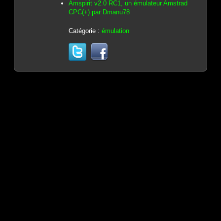
Amspirit v2.0 RC1, un émulateur Amstrad
CPC(+) par Dmanu78
Catégorie :
émulation