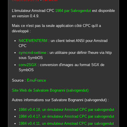
L'émulateur Amstrad CPC
1984 par Salvogendut
est disponible
en version 0.4.9.
Mais ce n'est pas la seule application côté CPC qu'il a
développé :
N4CEWENTERM
: un client telnet ANSI pour Amstrad
CPC
symcmd-settime
: un utilitaire pour définir l'heure via http
sous SymbOS
conv2SGX
: conversion d'images au format SGX de
SymbOS
Source :
EmuFrance
Site Web de Salvatore Bognanni (salvogendut)
Autres informations sur Salvatore Bognanni (salvogendut) :
1984 v0.4.18, un émulateur Amstrad CPC par salvogendut
1984 v0.4.17, un émulateur Amstrad CPC par salvogendut
1984 v0.4.11, un émulateur Amstrad CPC par salvogendut