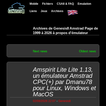
Mobile
Fichiers
CSA8 & FAQ
Emulation
Liens
Jeux
Archives
Archives de Genesis8 Amstrad Page de
1999 à 2026 à propos d'émulateur
Next news
Oldest news
Amspirit Lite Lite 1.13,
un émulateur Amstrad
CPC(+) par Dmanu78
pour Linux, Windows et
MacOS
-
02/08/2026 22:07
Genesis8