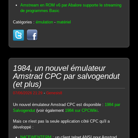
Amstream en ROM v6 par Abalore supporte le streaming
de programmes Basic
Catégories :
émulation
-
matériel
1984, un nouvel émulateur
Amstrad CPC par salvogendut
(et plus)
-
07/06/2026 21:29
Genesis8
Un nouvel émulateur Amstrad CPC est disponible :
1984 par
Salvogendut
(voir également
1984 sur CPCWiki
.
Mais ce n'est pas la seule application côté CPC qu'il a
développé :
N4CEWENTERM
: un client telnet ANSI pour Amstrad