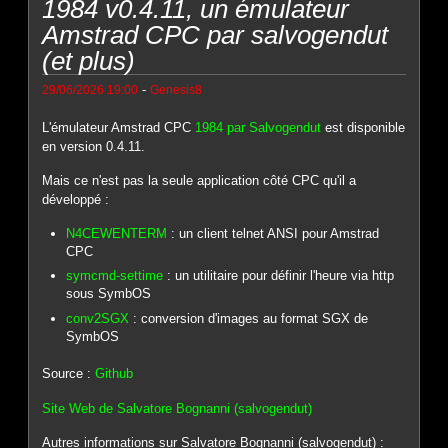
1984 v0.4.11, un émulateur
Amstrad CPC par salvogendut
(et plus)
-
29/06/2026 19:00
Genesis8
L'émulateur Amstrad CPC
1984 par Salvogendut
est disponible
en version 0.4.11.
Mais ce n'est pas la seule application côté CPC qu'il a
développé :
N4CEWENTERM
: un client telnet ANSI pour Amstrad
CPC
symcmd-settime
: un utilitaire pour définir l'heure via http
sous SymbOS
conv2SGX
: conversion d'images au format SGX de
SymbOS
Source :
Github
Site Web de Salvatore Bognanni (salvogendut)
Autres informations sur Salvatore Bognanni (salvogendut) :