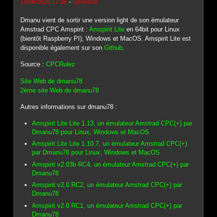
-
14/06/2026 17:38
Genesis8
Dmanu vient de sortir une version light de son émulateur
Amstrad CPC Amspirit :
Amspirit Lite
en 64bit pour Linux
(bientôt Raspberry PI), Windows et MacOS. Amspirit Lite est
disponible également sur son
Github
.
Source :
CPCRulez
Site Web de dmanu78
2ème site Web de dmanu78
Autres informations sur dmanu78 :
Amspirit Lite Lite 1.13, un émulateur Amstrad CPC(+) par
Dmanu78 pour Linux, Windows et MacOS
Amspirit Lite Lite 1.10.7, un émulateur Amstrad CPC(+)
par Dmanu78 pour Linux, Windows et MacOS
Amspirit v2.03b RC4, un émulateur Amstrad CPC(+) par
Dmanu78
Amspirit v2.0 RC2, un émulateur Amstrad CPC(+) par
Dmanu78
Amspirit v2.0 RC1, un émulateur Amstrad CPC(+) par
Dmanu78