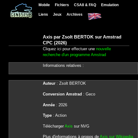
Mobile
Fichiers
CSA8 & FAQ
Emulation
Liens
Jeux
Archives
Axis par Zsolt BERTOK sur Amstrad
CPC (2026)
Cliquez ici pour effectuer une
nouvelle
recherche d'un programme Amstrad
Informations relatives :
Auteur
: Zsolt BERTOK
Conversion Amstrad
: Geco
Année
: 2026
Type
: Action
Télécharger
Axis
sur NVG
Plus d'informations à propos de
Axis sur Wikipedia