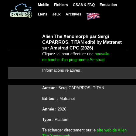
Mobile
Fichiers
CSA8 & FAQ
Emulation
Liens
Jeux
Archives
Alien The Xenomorph par Sergi
CAPARROS, TITAN edité by Matranet
sur Amstrad CPC (2026)
Cliquez ici pour effectuer une
nouvelle
recherche d'un programme Amstrad
Informations relatives :
Auteur
: Sergi CAPARROS, TITAN
Editeur
: Matranet
Année
: 2026
Type
: Platform
Télécharger directement sur le
site web de Alien
The Xenomorph